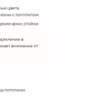
ые цвета
зоны с логотипом.
ркие арки, стойки
ормление в
екает внимание от
д потолком.