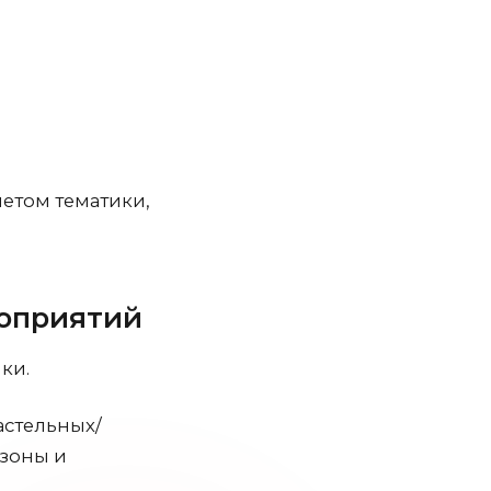
етом тематики,
роприятий
ки.
астельных/
озоны и