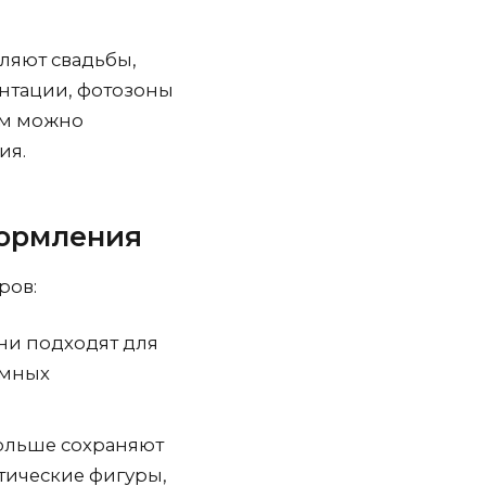
ляют свадьбы,
ентации, фотозоны
рм можно
ия.
формления
ров:
Они подходят для
емных
ольше сохраняют
атические фигуры,