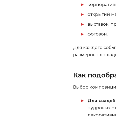
корпоратив
открытий ма
выставок, п
фотозон.
Для каждого собы
размеров площадк
Как подобр
Выбор композиций
Для свадь
пудровых от
декоративн