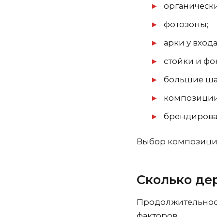
органическ
фотозоны;
арки у входа
стойки и фо
большие ша
композиции
брендирова
Выбор композиции
Сколько де
Продолжительность
факторов: