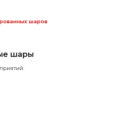
ированных шаров
ые шары
приятий: