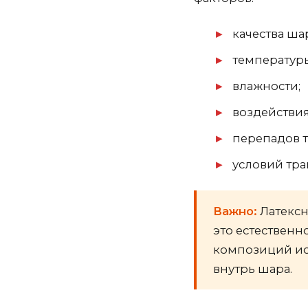
качества ша
температуры
влажности;
воздействия
перепадов 
условий тра
Важно:
Латексн
это естественн
композиций ис
внутрь шара.