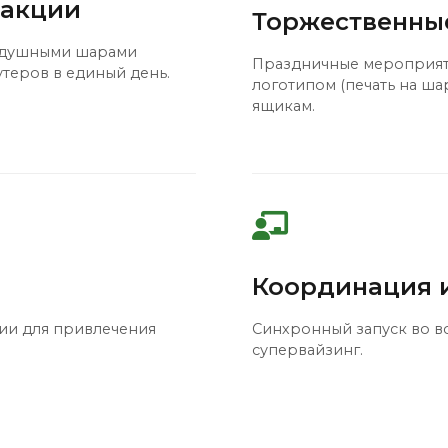
 акции
Торжественны
здушными шарами
Праздничные мероприяти
утеров в единый день.
логотипом (печать на ш
ящикам.
Координация 
ии для привлечения
Синхронный запуск во вс
супервайзинг.