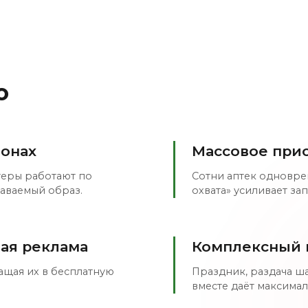
о
ионах
Массовое прис
теры работают по
Сотни аптек одновре
аваемый образ.
охвата» усиливает за
ая реклама
Комплексный 
ащая их в бесплатную
Праздник, раздача ш
вместе даёт максима