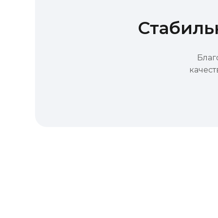
Стабиль
Благ
качест