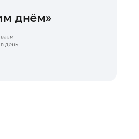
им днём»
иваем
 в день