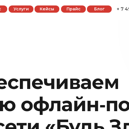
с
Услуги
Кейсы
Прайс
Блог
+ 7 
еспечиваем
ую офлайн‑п
ети «Будь З