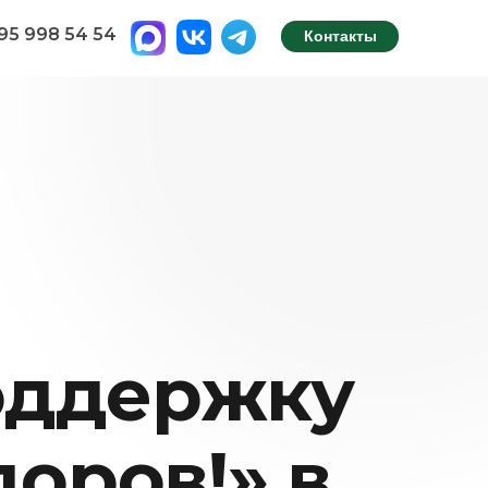
495 998 54 54
Контакты
оддержку
доров!» в